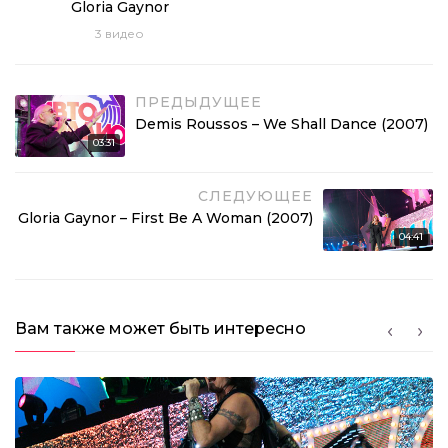
Gloria Gaynor
03:59
3
видео
Belle Epoque – Miss Broadway (2007)
ПРЕДЫДУЩЕЕ
03:07
Demis Roussos – We Shall Dance (2007)
Matia Bazar – Elletrochok (2007)
03:31
03:10
СЛЕДУЮЩЕЕ
Gilla – Johnny (2007)
Gloria Gaynor – First Be A Woman (2007)
04:41
03:38
Demis Roussos – From Souvenirs to Souvenirs
(2007)
02:31
Вам также может быть интересно
Самоцветы – Мегамикс (2007)
06:26
Владимир Пресняков – Недотрога (2007)