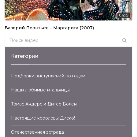
04:27
04:15
Владимир Маркин – Я Готов Целовать Песок
(2007)
03:30
Валерий Леонтьев – Маргарита (2007)
Валерий Леонтьев – Исчезли Солнечные Дни
Search for:
(2007)
04:55
Категории
Валерий Леонтьев – Маргарита (2007)
04:15
Подборки выступлений по годам
Валерий Леонтьев – Дельтаплан (2007)
Наши любимые итальянцы
03:21
Крис Кельми и Рок-Ателье – Ночное Рандеву
Томас Андерс и Дитер Болен
(2007)
04:04
Настоящие королевы Диско!
Владимир Кузьмин – Капюшон (2007)
Отечественная эстрада
04:12