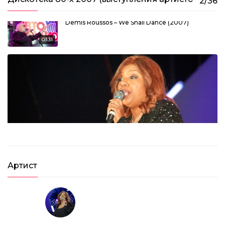
2/36
Demis Roussos – We Shall Dance (2007)
03:31
Gloria Gaynor – Last Night (2007)
Артист
03:42
Gloria Gaynor – First Be A Woman (2007)
04:41
Gilla – Tom Cat (2007)