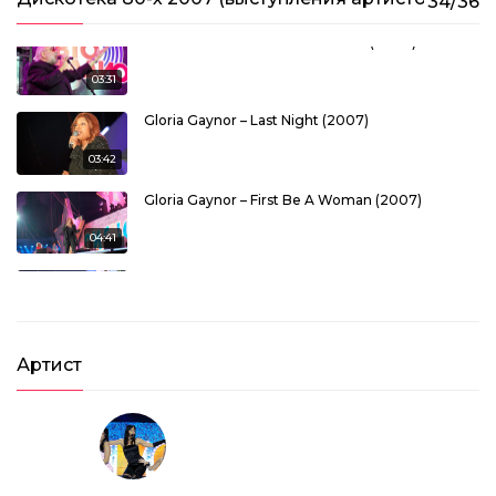
34/36
Demis Roussos – We Shall Dance (2007)
03:31
Gloria Gaynor – Last Night (2007)
03:42
Gloria Gaynor – First Be A Woman (2007)
04:41
Gilla – Tom Cat (2007)
03:59
Belle Epoque – Miss Broadway (2007)
Артист
03:07
Matia Bazar – Elletrochok (2007)
03:10