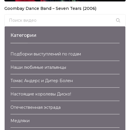
Валерий Леонтьев – Маргарита (2007)
Goombay Dance Band – Seven Tears (2006)
04:15
Search for:
Валерий Леонтьев – Дельтаплан (2007)
03:21
Категории
Крис Кельми и Рок-Ателье – Ночное Рандеву
(2007)
Подборки выступлений по годам
04:04
Владимир Кузьмин – Капюшон (2007)
Наши любимые итальянцы
04:12
Томас Андерс и Дитер Болен
Здравствуй, Песня – Синий Иней (2007)
Настоящие королевы Диско!
02:54
Отечественная эстрада
Trans-Х – Living On Video (2007)
05:46
Медляки
Kim Wilde – Cambodia (2007)