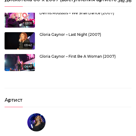
36/36
Demis Roussos – We Shall Dance (2007)
03:31
Gloria Gaynor – Last Night (2007)
03:42
Gloria Gaynor – First Be A Woman (2007)
04:41
Gilla – Tom Cat (2007)
03:59
Артист
Belle Epoque – Miss Broadway (2007)
03:07
Matia Bazar – Elletrochok (2007)
03:10