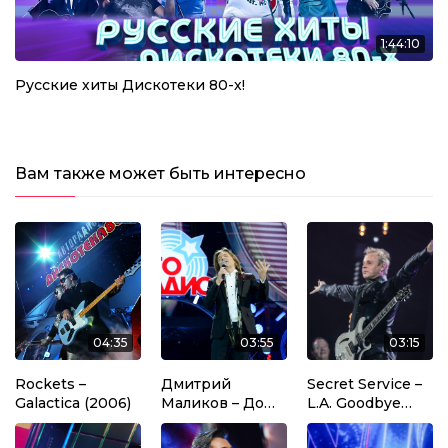
1:44:10
Русские хиты Дискотеки 80-х!
Вам также может быть интересно
04:35
03:55
03:15
Rockets –
Дмитрий
Secret Service –
Galactica (2006)
Маликов – До
L.A. Goodbye
Завтра (2018)
(2013)