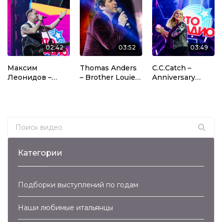
02:42
03:52
03:49
Максим
Thomas Anders
C.C.Catch –
Леонидов –
– Brother Louie
Anniversary
Алиса (2017)
(2013)
Megamix (2018)
Search for:
Категории
Подборки выступлений по годам
Наши любимые итальянцы