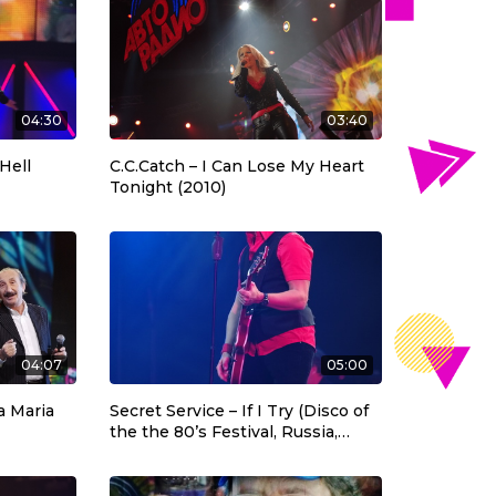
04:30
03:40
Hell
C.C.Catch – I Can Lose My Heart
Tonight (2010)
04:07
05:00
a Maria
Secret Service – If I Try (Disco of
the the 80’s Festival, Russia,
2010)