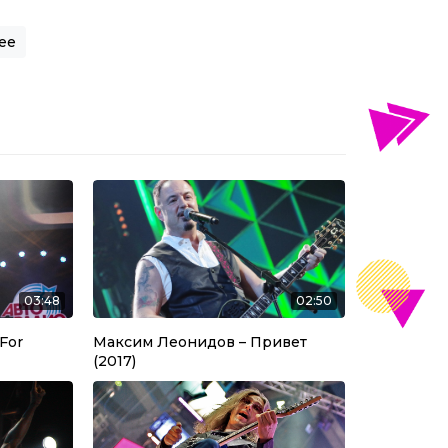
ее
ия по записям
03:48
02:50
For
Максим Леонидов – Привет
(2017)