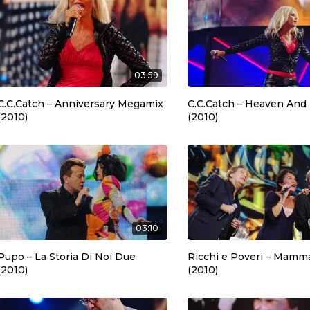
03:59
C.C.Catch – Anniversary Megamix
C.C.Catch – Heaven And 
(2010)
(2010)
03:10
Pupo – La Storia Di Noi Due
Ricchi e Poveri – Mamm
(2010)
(2010)