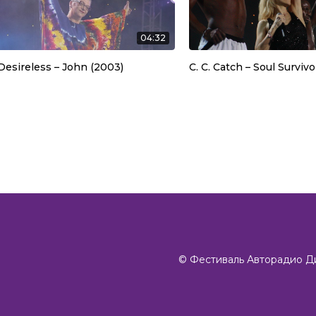
04:32
Desireless – John (2003)
C. C. Catch – Soul Surviv
©️ Фестиваль Авторадио Д