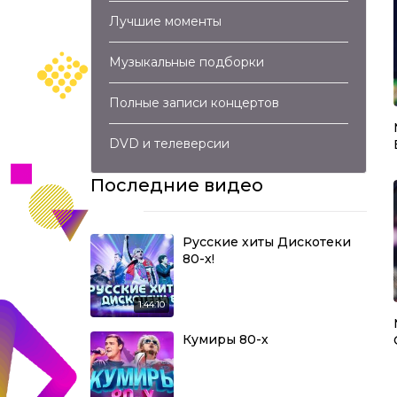
Лучшие моменты
Музыкальные подборки
Полные записи концертов
DVD и телеверсии
Последние видео
Русские хиты Дискотеки
80-х!
1:44:10
Кумиры 80-х