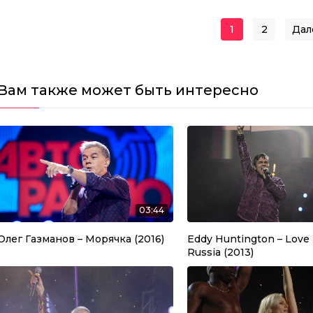
1
2
Дал
Навигац
Вам также может быть интересно
03:44
Олег Газманов – Морячка (2016)
Eddy Huntington – Love 
Russia (2013)