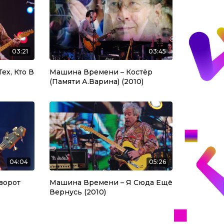
03:21
03:45
ех, Кто В
Машина Времени – Костёр
(Памяти А.Варина) (2010)
04:04
05:26
ворот
Машина Времени – Я Сюда Ещё
Вернусь (2010)