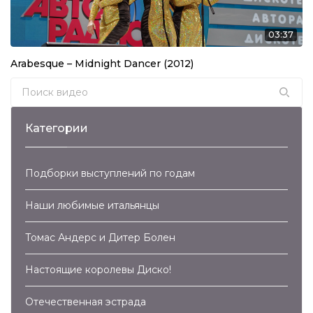
Валерий Леонтьев – Маргарита (2007)
03:37
04:15
Arabesque – Midnight Dancer (2012)
Валерий Леонтьев – Дельтаплан (2007)
Search for:
03:21
Крис Кельми и Рок-Ателье – Ночное Рандеву
(2007)
Категории
04:04
Владимир Кузьмин – Капюшон (2007)
Подборки выступлений по годам
04:12
Наши любимые итальянцы
Здравствуй, Песня – Синий Иней (2007)
Томас Андерс и Дитер Болен
02:54
Trans-Х – Living On Video (2007)
Настоящие королевы Диско!
05:46
Отечественная эстрада
Kim Wilde – Cambodia (2007)