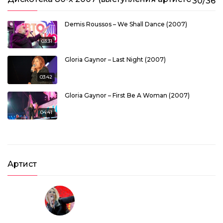
30/36
Demis Roussos – We Shall Dance (2007)
03:31
Gloria Gaynor – Last Night (2007)
03:42
Gloria Gaynor – First Be A Woman (2007)
04:41
Gilla – Tom Cat (2007)
03:59
Артист
Belle Epoque – Miss Broadway (2007)
03:07
Matia Bazar – Elletrochok (2007)