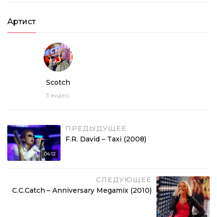
Артист
Scotch
3
видео
ПРЕДЫДУЩЕЕ
F.R. David – Taxi (2008)
04:12
СЛЕДУЮЩЕЕ
C.C.Catch – Anniversary Megamix (2010)