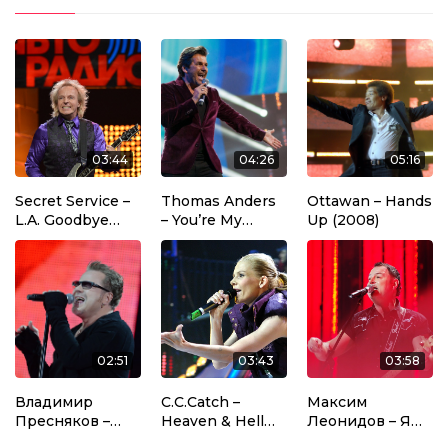
03:44
04:26
05:16
Secret Service –
Thomas Anders
Ottawan – Hands
L.A. Goodbye
– You’re My
Up (2008)
(2015)
Heart, You’re My
Soul (2013)
02:51
03:43
03:58
Владимир
C.C.Catch –
Максим
Пресняков –
Heaven & Hell
Леонидов – Я
Для Меня Нет
(2006)
Люблю Буги