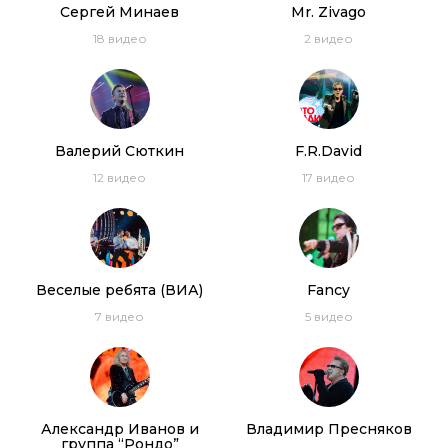
Сергей Минаев
Mr. Zivago
18
видео
2
видео
Валерий Сюткин
F.R.David
12
видео
17
видео
Веселые ребята (ВИА)
Fancy
7
видео
5
видео
Александр Иванов и
Владимир Пресняков
группа “Рондо”