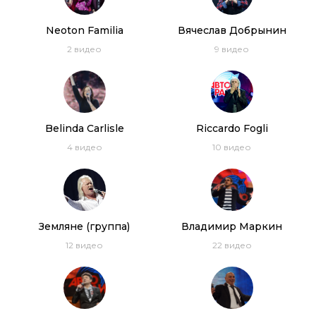
Neoton Familia
Вячеслав Добрынин
2
видео
9
видео
Belinda Carlisle
Riсcardo Fogli
4
видео
10
видео
Земляне (группа)
Владимир Маркин
12
видео
22
видео