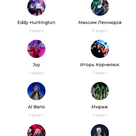
Eddy Huntington
Максим Леонидов
11
видео
8
видео
Joy
Игорь Корнелюк
11
видео
7
видео
Al Bano
Мираж
9
видео
2
видео