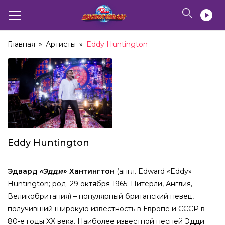
Главная
»
Артисты
»
Eddy Huntington
Eddy Huntington
Эдвард
«Эдди»
Хантингтон
(
англ.
Edward «Eddy»
Huntington
; род.
29 октября
1965
;
Питерли
,
Англия
,
Великобритания
) – популярный
британский
певец,
получивший широкую известность в
Европе
и
СССР
в
80-е годы XX века
. Наиболее известной песней Эдди