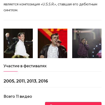
является композиция
«U.S.S.R.»
, ставшая его дебютным
синглом.
Участие в фестивалях
2005
2011
2013
2016
,
,
,
Всего
11
видео