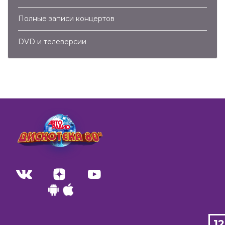
Полные записи концертов
DVD и телеверсии
1