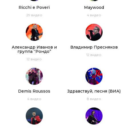
Ricchi e Poveri
Maywood
29
видео
4
видео
Александр Иванов и
Владимир Пресняков
группа “Рондо”
12
видео
12
видео
Demis Roussos
Здравствуй, песня (ВИА)
4
видео
8
видео