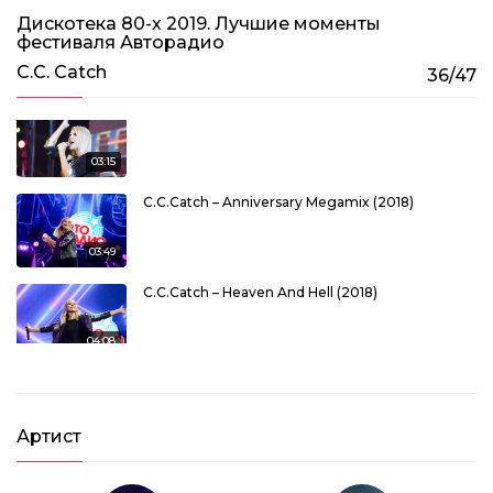
Дискотека 80-х 2019. Лучшие моменты
C.C.Catch – Heaven And Hell (2017)
фестиваля Авторадио
C.C. Catch
04:07
36/47
C.C.Catch – I Can Lose My Heart Tonight (2017)
03:15
C.C.Catch – Anniversary Megamix (2018)
03:49
C.C.Catch – Heaven And Hell (2018)
04:08
C.C.Catch – I Can Lose My Heart Tonight (2018)
03:17
Артист
C.C.Catch – Heaven And Hell (2019)