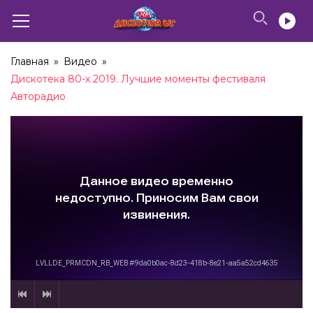
04:04
C.C.Catch – Megamix (2012)
Главная
»
Видео
»
04:54
Дискотека 80-х 2019. Лучшие моменты фестиваля
Авторадио
C.C.Catch – Anniversary Megamix (2015)
03:55
C.C.Catch – I Can Lose My Heart Tonight (2016)
03:20
C.C.Catch – Anniversary Megamix (2016)
03:50
C.C.Catch – Anniversary Megamix (2017)
03:49