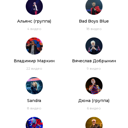
04:13
C.C.Catch – Midnight Gambler (2019)
Альянс (группа)
Bad Boys Blue
4
видео
18
видео
05:11
Дискотека 80-х (2018) Полная версия
3:24:40
Владимир Маркин
Вячеслав Добрынин
Дискотека 80-х 2018. Лучшие моменты
фестиваля Авторадио
22
видео
9
видео
1:21:28
Дискотека 80-х 2017. Лучшие моменты
фестиваля Авторадио
1:25:16
Sandra
Дюна (группа)
Дискотека 80-х (2018) Полная версия
8
видео
6
видео
фестиваля Авторадио
2:30:11
Дискотека 80-х (2017) Полная версия