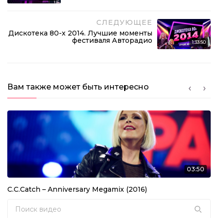
Дискотека 80-х (2008) Фестиваль Авторадио
(Полная версия)
СЛЕДУЮЩЕЕ
03:49:15
Дискотека 80-х 2014. Лучшие моменты
фестиваля Авторадио
1:33:50
Лучшие хиты Дискотеки 80-х. Часть 2
C.C. Catch, Bonnie Tyler, Samantha Fox, Pupo.
Вам также может быть интересно
Дискотека 80-х 2017
Thomas Anders, C.C. Catch, Lian Ross, Ottawan.
Дискотека 80-х 2014 год
Главные танцевальные хиты
03:50
C.C.Catch – Anniversary Megamix (2016)
Search for: