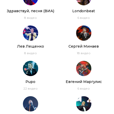
фестиваля Авторадио
3:31:45
Здравствуй, песня (ВИА)
Londonbeat
Дискотека 80-х 2006. Лучшие моменты
8
видео
6
видео
фестиваля Авторадио
1:39:00
Дискотека 80-х (2019) Полная версия
фестиваля Авторадио
3:26:55
Лев Лещенко
Сергей Минаев
8
видео
18
видео
Pupo
Евгений Маргулис
22
видео
6
видео
Дискотека 80-х 2019. Лучшие моменты фестиваля
Авторадио
1:07:49