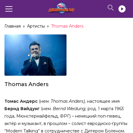
Главная
»
Артисты
»
Thomas Anders
Thomas Anders
Томас Андерс
(
нем
.
Thomas Anders),
настоящее имя
Бернд Вайдунг
(
нем
.
Bernd Weidung;
род.
1 марта
1963
года
,
Мюнстермайфельд
,
ФРГ
) –
немецкий
поп-певец,
актёр и музыкант, в прошлом – солист евродиско-группы
“Modern Talking”
в сотрудничестве с
Дитером Боленом
.