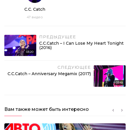
C.C.Catch – I Can Lose My Heart Tonight (2002)
C.C. Catch
47
видео
03:16
ПРЕДЫДУЩЕЕ
C.C.Catch – Soul Survivor (2002)
C.C.Catch – I Can Lose My Heart Tonight
(2016)
03:20
03:01
C.C. Catch – Megamix (2003)
СЛЕДУЮЩЕЕ
C.C.Catch – Anniversary Megamix (2017)
03:49
08:19
Вам также может быть интересно
C.C. Catch – Heaven And Hell (2003)
04:03