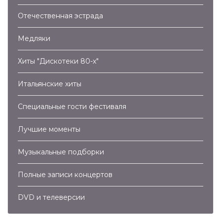
Отечественная эстрада
Медляки
03:27
Хиты "Дискотеки 80-х"
C.C. Catch – Heaven And Hell (2011)
Итальянские хиты
04:04
Специальные гости фестиваля
C.C.Catch – Megamix (2012)
Лучшие моменты
04:54
Музыкальные подборки
C.C.Catch – Anniversary Megamix (2015)
Полные записи концертов
03:55
DVD и телеверсии
C.C.Catch – I Can Lose My Heart Tonight (2016)
03:20