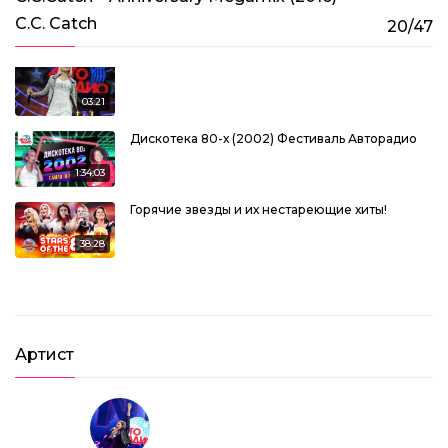
C.C. Catch
20/47
C.C.Catch – I Can Lose My Heart Tonight (2015)
03:21
Дискотека 80-х (2002) Фестиваль Авторадио
1:34:03
Горячие звезды и их нестареющие хиты!
38:28
C.C.Catch – Long Megamix (2002)
07:56
Артист
C.C.Catch – Heaven and Hell (2002)
04:09