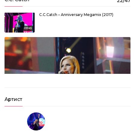
22/47
03:50
C.C.Catch – Anniversary Megamix (2017)
03:49
Артист
C.C.Catch – Heaven And Hell (2017)
04:07
C.C.Catch – I Can Lose My Heart Tonight (2017)