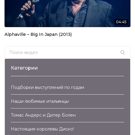
Дискотека 80-х (2018) Полная версия
3:24:40
04:45
Дискотека 80-х 2018. Лучшие моменты
фестиваля Авторадио
Alphaville – Big In Japan (2013)
1:21:28
Дискотека 80-х 2017. Лучшие моменты
Search for:
фестиваля Авторадио
1:25:16
Категории
Дискотека 80-х (2018) Полная версия
фестиваля Авторадио
2:30:11
Подборки выступлений по годам
Дискотека 80-х (2017) Полная версия
фестиваля Авторадио
Наши любимые итальянцы
3:31:45
Томас Андерс и Дитер Болен
Дискотека 80-х 2006. Лучшие моменты
фестиваля Авторадио
1:39:00
Настоящие королевы Диско!