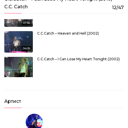
C.C. Catch
12/47
C.C.Catch – Long Megamix (2002)
07:56
C.C.Catch – Heaven and Hell (2002)
04:09
C.C.Catch – I Can Lose My Heart Tonight (2002)
03:16
C.C.Catch – Soul Survivor (2002)
Артист
03:01
C.C. Catch – Megamix (2003)