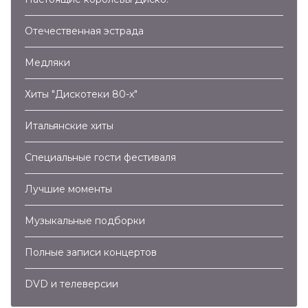
Отечественная эстрада
03:27
Медляки
C.C. Catch – Heaven And Hell (2011)
Хиты "Дискотеки 80-х"
04:04
Итальянские хиты
C.C.Catch – Megamix (2012)
Специальные гости фестиваля
04:54
Лучшие моменты
C.C.Catch – Anniversary Megamix (2015)
Музыкальные подборки
03:55
C.C.Catch – I Can Lose My Heart Tonight (2016)
Полные записи концертов
03:20
DVD и телеверсии
C.C.Catch – Anniversary Megamix (2016)