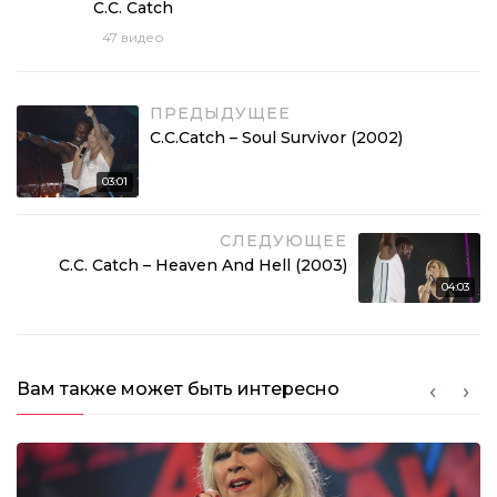
C.C. Catch
C.C.Catch – I Can Lose My Heart Tonight (2002)
47
видео
03:16
ПРЕДЫДУЩЕЕ
C.C.Catch – Soul Survivor (2002)
C.C.Catch – Soul Survivor (2002)
03:01
03:01
СЛЕДУЮЩЕЕ
C.C. Catch – Heaven And Hell (2003)
04:03
Вам также может быть интересно