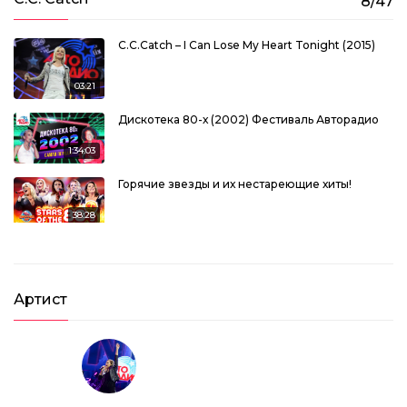
8/47
C.C.Catch – I Can Lose My Heart Tonight (2015)
03:21
Дискотека 80-х (2002) Фестиваль Авторадио
1:34:03
Горячие звезды и их нестареющие хиты!
38:28
C.C.Catch – Long Megamix (2002)
Артист
07:56
C.C.Catch – Heaven and Hell (2002)
04:09