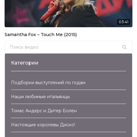
03:41
Samantha Fox – Touch Me (2015)
Search for:
Категории
Подборки выступлений по годам
C.C. Catch – Megamix (2003)
08:19
Наши любимые итальянцы
C.C. Catch – Heaven And Hell (2003)
Томас Андерс и Дитер Болен
04:03
Настоящие королевы Диско!
C.C.Catch – Heaven & Hell (2006)