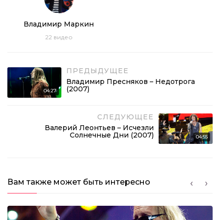
Gilla – Johnny (2007)
Владимир Маркин
03:38
22
видео
Demis Roussos – From Souvenirs to Souvenirs
(2007)
ПРЕДЫДУЩЕЕ
02:31
Владимир Пресняков – Недотрога
Самоцветы – Мегамикс (2007)
(2007)
04:27
06:26
СЛЕДУЮЩЕЕ
Владимир Пресняков – Недотрога (2007)
Валерий Леонтьев – Исчезли
Солнечные Дни (2007)
04:55
04:27
Вам также может быть интересно