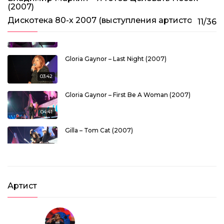
(2007)
Дискотека 80-х 2007 (выступления артистов)
11/36
Demis Roussos – We Shall Dance (2007)
03:31
Gloria Gaynor – Last Night (2007)
03:42
Gloria Gaynor – First Be A Woman (2007)
04:41
Gilla – Tom Cat (2007)
03:59
Belle Epoque – Miss Broadway (2007)
Артист
03:07
Matia Bazar – Elletrochok (2007)
03:10