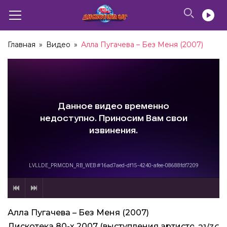
Главная
»
Видео
»
Алла Пугачева – Без Меня (2007)
Алла Пугачева – Без Меня (2007)
Demis Roussos – We Shall Dance (2007)
Дискотека 80-х 2007 (выступления артистов)