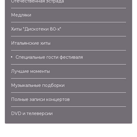
Отечественная эстрада
Kim Wilde – You Keep Me Hanging On (2007)
04:11
Медляки
Хиты "Дискотеки 80-х"
Итальянские хиты
Специальные гости фестиваля
Лучшие моменты
Музыкальные подборки
Алла Пугачева – Без Меня (2007)
04:34
Полные записи концертов
Алла Пугачева – Миллион Алых Роз (2007)
05:52
DVD и телеверсии
Алла Пугачева – Алло (2007)
04:08