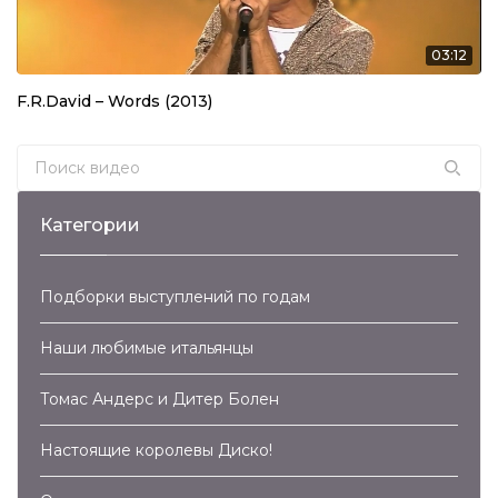
Валерий Леонтьев – Дельтаплан (2007)
03:12
03:21
F.R.David – Words (2013)
Крис Кельми и Рок-Ателье – Ночное Рандеву
(2007)
04:04
Search for:
Владимир Кузьмин – Капюшон (2007)
Категории
04:12
Здравствуй, Песня – Синий Иней (2007)
Подборки выступлений по годам
02:54
Наши любимые итальянцы
Trans-Х – Living On Video (2007)
05:46
Томас Андерс и Дитер Болен
Kim Wilde – Cambodia (2007)
Настоящие королевы Диско!
03:53