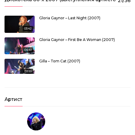
21/36
03:31
Gloria Gaynor – Last Night (2007)
03:42
Gloria Gaynor – First Be A Woman (2007)
04:41
Gilla – Tom Cat (2007)
03:59
Belle Epoque – Miss Broadway (2007)
03:07
Артист
Matia Bazar – Elletrochok (2007)
03:10
Gilla – Johnny (2007)