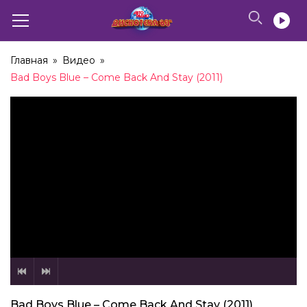
Главная
»
Видео
»
Bad Boys Blue – Come Back And Stay (2011)
Bad Boys Blue – Come Back And Stay (2011)