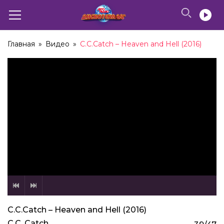
C.C. Catch – Megamix (2003)
Главная
»
Видео
»
C.C.Catch – Heaven and Hell (2016)
08:19
C.C. Catch – Heaven And Hell (2003)
04:03
C.C.Catch – Heaven & Hell (2006)
03:43
C.С. Сatch – Anniversary Megamix (2006)
04:14
C.C.Catch – I Can Lose My Heart Tonight (2010)
C.C.Catch – Heaven and Hell (2016)
03:40
C.C. Catch