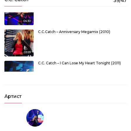
39/47
C.C.Catch – Heaven And Hell (2010)
04:30
C.C.Catch – Anniversary Megamix (2010)
03:59
C.C. Catch – I Can Lose My Heart Tonight (2011)
Артист
03:27
C.C. Catch – Heaven And Hell (2011)
04:04