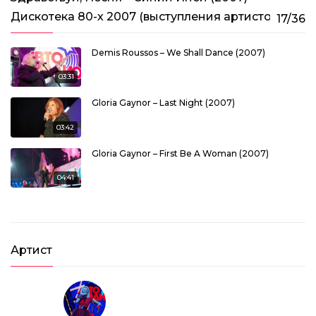
Дискотека 80-х 2007 (выступления артистов)
17/36
Demis Roussos – We Shall Dance (2007)
03:31
Gloria Gaynor – Last Night (2007)
03:42
Gloria Gaynor – First Be A Woman (2007)
04:41
Gilla – Tom Cat (2007)
03:59
Артист
Belle Epoque – Miss Broadway (2007)
03:07
Matia Bazar – Elletrochok (2007)