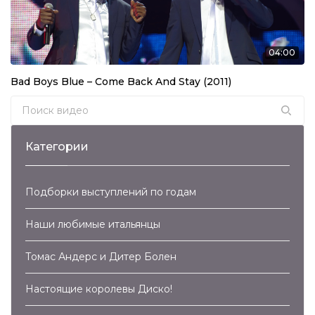
Валерий Леонтьев – Маргарита (2007)
04:15
04:00
Валерий Леонтьев – Дельтаплан (2007)
Bad Boys Blue – Come Back And Stay (2011)
03:21
Search for:
Крис Кельми и Рок-Ателье – Ночное Рандеву
(2007)
04:04
Категории
Владимир Кузьмин – Капюшон (2007)
04:12
Подборки выступлений по годам
Здравствуй, Песня – Синий Иней (2007)
Наши любимые итальянцы
02:54
Томас Андерс и Дитер Болен
Trans-Х – Living On Video (2007)
Настоящие королевы Диско!
05:46
Kim Wilde – Cambodia (2007)