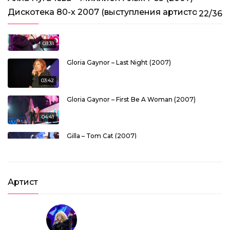
Дискотека 80-х 2007 (выступления артистов)
22/36
Demis Roussos – We Shall Dance (2007)
03:31
Gloria Gaynor – Last Night (2007)
03:42
Gloria Gaynor – First Be A Woman (2007)
04:41
Gilla – Tom Cat (2007)
03:59
Belle Epoque – Miss Broadway (2007)
Артист
03:07
Matia Bazar – Elletrochok (2007)