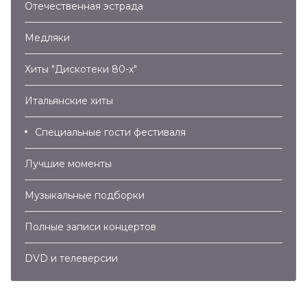
Отечественная эстрада
03:53
Медляки
Kim Wilde – You Keep Me Hanging On (2007)
Хиты "Дискотеки 80-х"
04:11
Алла Пугачева – Без Меня (2007)
Итальянские хиты
04:34
Специальные гости фестиваля
Лучшие моменты
Музыкальные подборки
Полные записи концертов
DVD и телеверсии
Алла Пугачева – Миллион Алых Роз (2007)
05:52