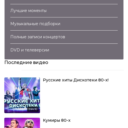
Лучшие моменты
Музыкальные подборки
Полные записи концертов
DVD и телеверсии
Последние видео
Русские хиты Дискотеки 80-х!
1:44:10
Кумиры 80-х