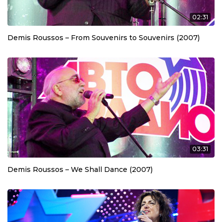
02:31
Demis Roussos – From Souvenirs to Souvenirs (2007)
03:31
Demis Roussos – We Shall Dance (2007)