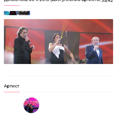
35/42
Thomas Anders – You’re My Heart, You’re My Soul
(2013)
04:26
Ricchi e Poveri – Come Vorrei (2013)
03:09
Артист
Secret Service – Flash In The Night (2013)
04:15
Boney M feat. Liz Mitchell – Bahama Mama (2013)