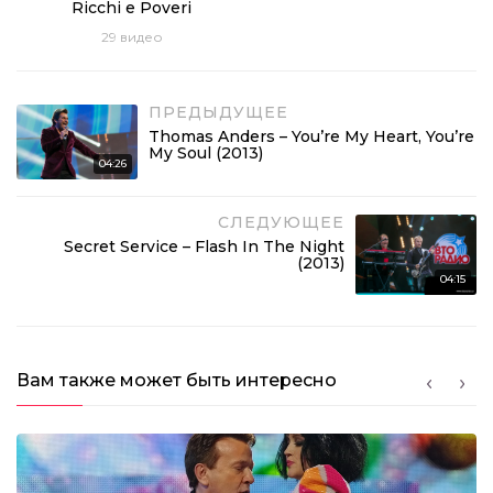
Ricchi e Poveri
03:24
29
видео
Игорь Николаев – Незнакомка (2013)
04:00
ПРЕДЫДУЩЕЕ
Thomas Anders – You’re My Heart, You’re
F.R.David – Words (2013)
My Soul (2013)
04:26
03:12
Валерий Сюткин – Московский Бит (2013)
СЛЕДУЮЩЕЕ
Secret Service – Flash In The Night
03:21
(2013)
04:15
Pupo – Lo Devo Solo A Te (2013)
02:58
Joy – Hello (2013)
Вам также может быть интересно
04:07