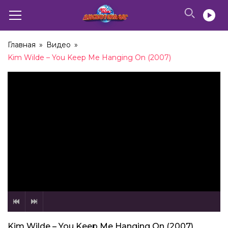
Главная
»
Видео
»
Kim Wilde – You Keep Me Hanging On (2007)
Kim Wilde – You Keep Me Hanging On (2007)