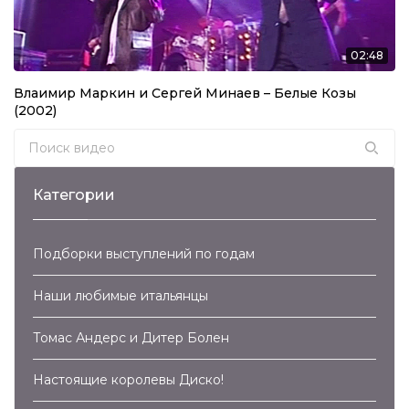
Savage – Goodbye (2013)
02:48
04:35
Влаимир Маркин и Сергей Минаев – Белые Козы
Олег Газманов – Эскадрон (2013)
(2002)
02:57
Search for:
Eddy Huntington – U.S.S.R. (2013)
Категории
03:58
Подборки выступлений по годам
Наши любимые итальянцы
Томас Андерс и Дитер Болен
Настоящие королевы Диско!