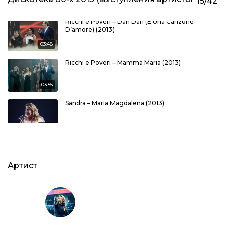
15/42
Ricchi e Poveri – Dan Dan (E Una Canzone
D’amore) (2013)
03:48
Ricchi e Poveri – Mamma Maria (2013)
03:55
Sandra – Maria Magdalena (2013)
03:46
Pupo – Chissa Se Domani (2013)
Артист
02:52
Pupo – Gelato Al Cioccolato (2013)
03:06
Alphaville – Big In Japan (2013)