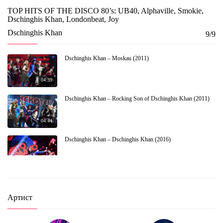
TOP HITS OF THE DISCO 80’s: UB40, Alphaville, Smokie,
Dschinghis Khan, Londonbeat, Joy
Dschinghis Khan
9/9
Dschinghis Khan – Moskau (2011)
04:39
Dschinghis Khan – Rocking Son of Dschinghis Khan (2011)
04:44
Dschinghis Khan – Dschinghis Khan (2016)
03:07
Дискотека 80-х (2018) Полная версия
Артист
3:24:40
Дискотека 80-х 2018. Лучшие моменты фестиваля