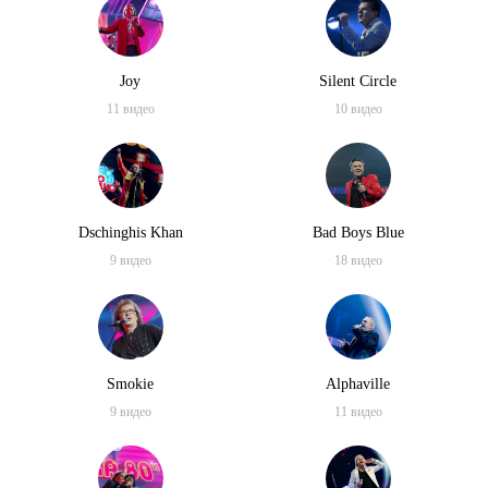
Авторадио
1:21:28
Дискотека 80-х (2018) Полная версия фестиваля Авторадио
Joy
Silent Circle
2:30:11
11
видео
10
видео
Дискотека 80-х (2011) Фестиваль Авторадио (Телеверсия)
Дискотека 80-х (2008) Фестиваль Авторадио (Полная
Dschinghis Khan
Bad Boys Blue
версия)
03:49:15
9
видео
18
видео
Smokie
Alphaville
9
видео
11
видео