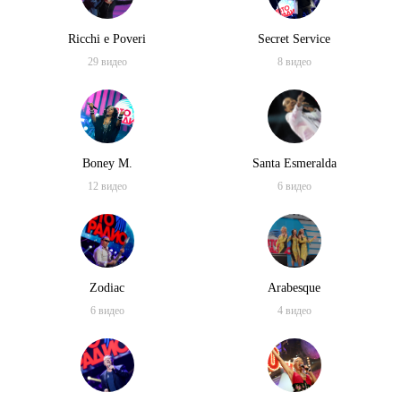
TOP HITS OF THE DISCO 80’s: UB40, Alphaville, Smokie, Dschinghis
Khan, Londonbeat, Joy
Ricchi e Poveri
Secret Service
29
видео
8
видео
Boney M.
Santa Esmeralda
12
видео
6
видео
Zodiac
Arabesque
6
видео
4
видео