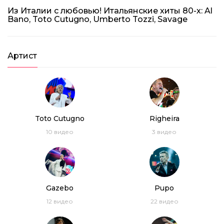
Из Италии с любовью! Итальянские хиты 80-х: Al
Bano, Toto Cutugno, Umberto Tozzi, Savage
Артист
Toto Cutugno
Righeira
10
видео
3
видео
Gazebo
Pupo
12
видео
22
видео