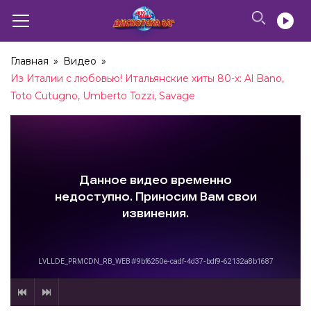
Главная
»
Видео
»
Из Италии с любовью! Итальянские хиты 80-х: Al Bano,
Toto Cutugno, Umberto Tozzi, Savage