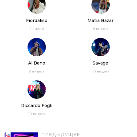
Fiordaliso
Matia Bazar
4
видео
6
видео
Al Bano
Savage
9
видео
10
видео
Riсcardo Fogli
10
видео
ПРЕДЫДУЩЕЕ