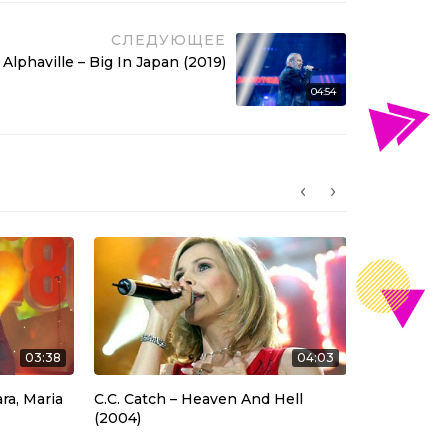
СЛЕДУЮЩЕЕ
Alphaville – Big In Japan (2019)
04:54
03:38
04:03
ra, Maria
C.C. Catch – Heaven And Hell
UB40 feat.
(2004)
Wine (2016