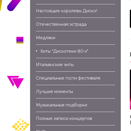
Настоящие королевы Диско!
Отечественная эстрада
Медляки
Хиты "Дискотеки 80-х"
Итальянские хиты
Специальные гости фестиваля
Лучшие моменты
Музыкальные подборки
04:55
04:19
ндон, Гудбай (2015)
Secret Service – Flash In The
Полные записи концертов
Night (2018)