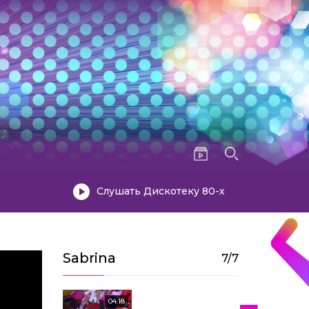
Sabrina – Boys (2008)
Слушать Дискотеку 80-х
04:27
Sabrina
7/7
Sabrina – All Of Me
(2008)
04:18