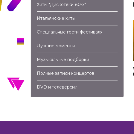
Хиты "Дискотеки 80-х"
Итальянские хиты
Специальные гости фестиваля
Лучшие моменты
03:13
03:57
Музыкальные подборки
ri – Come Vorrei
Алла Пугачева – Этот Мир (2007)
Полные записи концертов
DVD и телеверсии