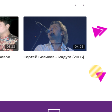
05:22
04:28
ровок
Сергей Беликов – Радуга (2003)
Samantha F