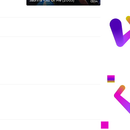
Sabrina – All Of Me (2005)
03:54