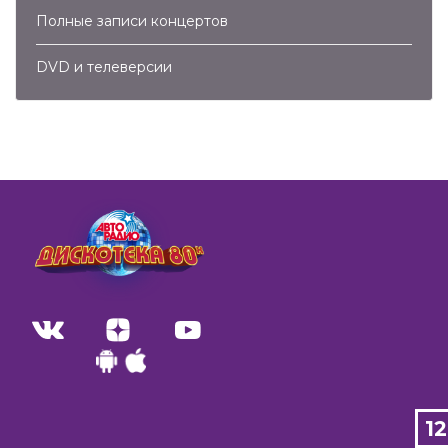
Полные записи концертов
DVD и телеверсии
1