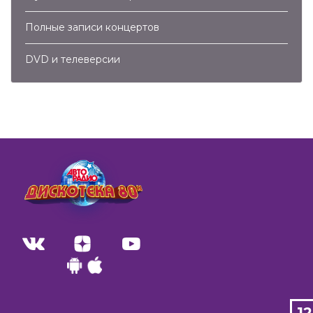
Полные записи концертов
DVD и телеверсии
1