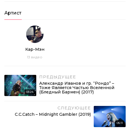
Артист
Кар-Мэн
13
видео
ПРЕДЫДУЩЕЕ
Александр Иванов и гр. “Рондо” –
Тоже Является Частью Вселенной
(Бледный Бармен) (2017)
03:24
СЛЕДУЮЩЕЕ
C.C.Catch – Midnight Gambler (2019)
05:11