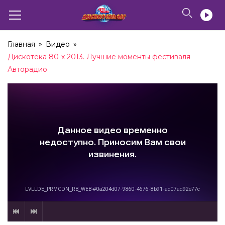
Главная
»
Видео
»
Дискотека 80-х 2013. Лучшие моменты фестиваля
Авторадио
Secret Service – Flash In The Night (2013)
04:15
Secret Service – Ten O’Clock Postman (2016)
03:51
Secret Service – L.A. Goodbye (2016)
03:21
Дискотека 80-х (2018) Полная версия