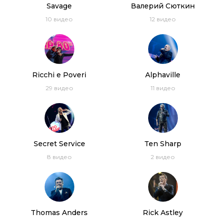
Savage
Валерий Сюткин
10
видео
12
видео
Ricchi e Poveri
Alphaville
29
видео
11
видео
Secret Service
Ten Sharp
8
видео
2
видео
Thomas Anders
Rick Astley