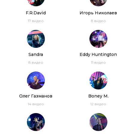
F.R.David
Игорь Николаев
17
видео
8
видео
Sandra
Eddy Huntington
8
видео
11
видео
Олег Газманов
Boney M.
14
видео
12
видео