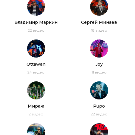
Smokie, Dschinghis Khan, Londonbeat, Joy
Владимир Маркин
Сергей Минаев
22
видео
18
видео
Ottawan
Joy
24
видео
11
видео
Мираж
Pupo
2
видео
22
видео