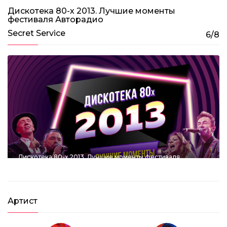
3:24:40
Дискотека 80-х 2013. Лучшие моменты
фестиваля Авторадио
Дискотека 80-х 2018. Лучшие моменты
фестиваля Авторадио
Secret Service
6/8
1:21:28
Дискотека 80-х 2013. Лучшие моменты фестиваля
Авторадио
1:17:25
Дискотека 80-х (2008) Фестиваль Авторадио
(Полная версия)
Артист
03:49:15
TOP HITS OF THE DISCO 80’s: UB40, Alphaville,