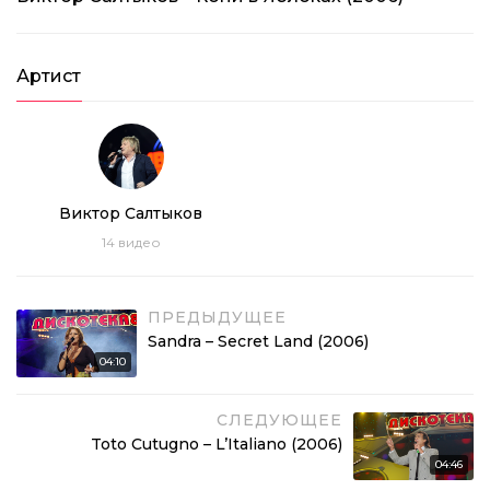
Артист
Виктор Салтыков
14
видео
ПРЕДЫДУЩЕЕ
Sandra – Secret Land (2006)
04:10
СЛЕДУЮЩЕЕ
Toto Cutugno – L’Italiano (2006)
04:46