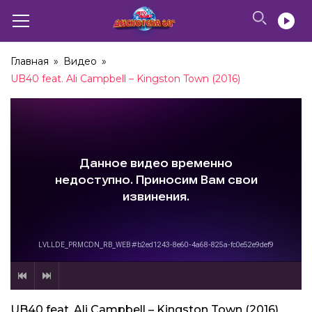
Главная
»
Видео
»
UB40 feat. Ali Campbell – Kingston Town (2016)
UB40 feat. Ali Campbell – Kingston Town (2016)