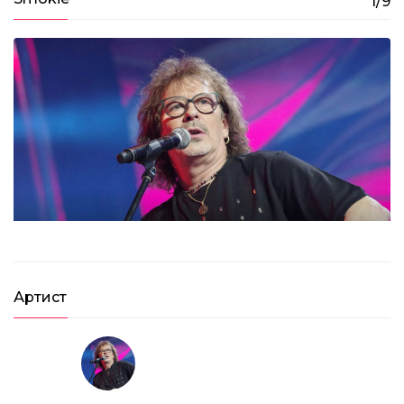
1/9
Smokie – Needles And Pins (2017)
02:36
Артист
Лучшие медляки 80-х: Demis Roussos, Savage,
Black, Al Bano, Chris De Burgh
01:16:47
Дискотека 80-х 2017. Лучшие моменты
фестиваля Авторадио