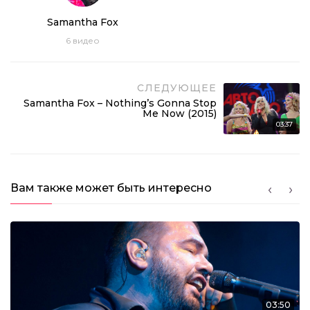
Samantha Fox
6
видео
СЛЕДУЮЩЕЕ
Samantha Fox – Nothing’s Gonna Stop
Samantha Fox – I Only Wanna Be With You (2003)
Me Now (2015)
03:10
03:37
Samantha Fox – Nothing’s Gonna Stop Me Now
(2015)
03:37
Вам также может быть интересно
Samantha Fox – Touch Me (2015)
03:41
Samantha Fox – Hot Stuff (2015)
03:26
03:50
Samantha Fox – Touch Me (2017)