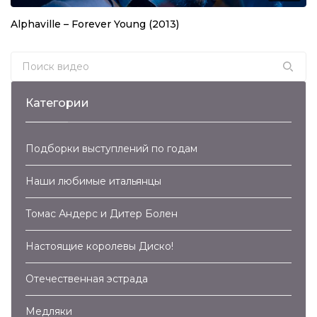
Alphaville – Forever Young (2013)
03:30
Samantha Fox – Hot Stuff (2017)
Search for:
03:48
Категории
Samantha Fox – Nothing’s Gonna Stop Me Now
(2017)
03:30
Подборки выступлений по годам
Наши любимые итальянцы
Томас Андерс и Дитер Болен
Настоящие королевы Диско!
Отечественная эстрада
Медляки