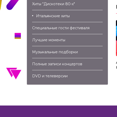
Хиты "Дискотеки 80-х"
Итальянские хиты
Специальные гости фестиваля
Лучшие моменты
Музыкальные подборки
03:44
04:41
e – L.A. Goodbye
Gloria Gaynor – First Be A Woman
Полные записи концертов
(2007)
DVD и телеверсии