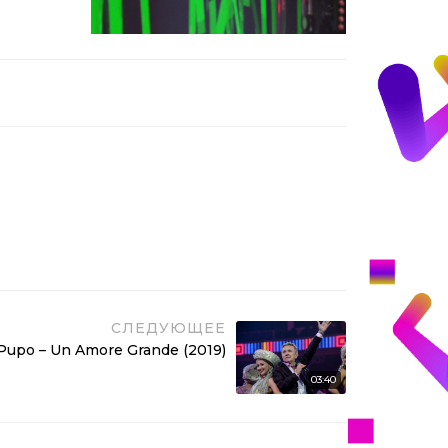
Pupo – Su Di Noi (2017)
03:33
Pupo – Un Amore
Grande (2019)
03:40
Pupo – Gelato Al
Cioccolato (2019)
03:17
СЛЕДУЮЩЕЕ
Pupo – Un Amore Grande (2019)
Pupo – Su Di Noi (2019)
03:40
03:43
Pupo – Lo Devo Solo a