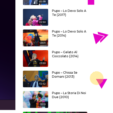
02:58
Pupo – Lo Devo Solo A
Te (2017)
02:50
Pupo – Lo Devo Solo A
Te (2014)
03:01
Pupo – Gelato Al
Cioccolato (2014)
03:50
Pupo – Chissa Se
Domani (2013)
02:52
Pupo – La Storia Di Noi
Due (2010)
03:10