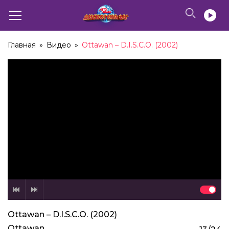
Главная
»
Видео
»
Ottawan – D.I.S.C.O. (2002)
Дискотека 80-х (2002) Фестиваль Авторадио
1:34:03
Ottawan – Hands Up (2002)
Ottawan – D.I.S.C.O. (2002)
05:11
Ottawan