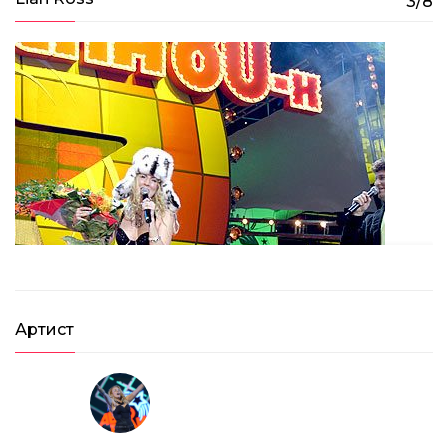
3/8
04:36
Артист
Lian Ross – Scratch My Name (2004)
05:45
Lian Ross – Say You’ll Never (2014)
06:05