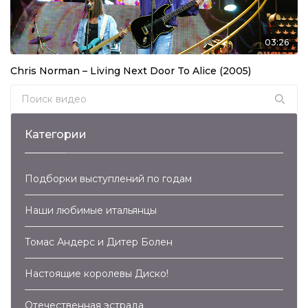
03:26
Chris Norman – Living Next Door To Alice (2005)
Search for:
Категории
Подборки выступлений по годам
Наши любимые итальянцы
Томас Андерс и Дитер Болен
Настоящие королевы Диско!
Отечественная эстрада