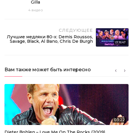
Gilla
(DVDRip)
03:54:11
4
видео
СЛЕДУЮЩЕЕ
Лучшие медляки 80-х: Demis Roussos,
Savage, Black, Al Bano, Chris De Burgh
01:16:47
Вам также может быть интересно
03:22
Dieter Bohlen – Love Me On The Rocks (2009)