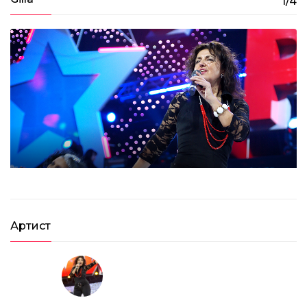
1/4
Gilla – Johnny (2007)
03:38
Лучшие медляки 80-х: Demis Roussos, Savage,
Black, Al Bano, Chris De Burgh
Артист
01:16:47
Дискотека 80-х 2007. Лучшие моменты
фестиваля Авторадио
1:39:37
Дискотека 80-х (2007) Фестиваль Авторадио