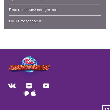
Полные записи концертов
DVD и телеверсии
1