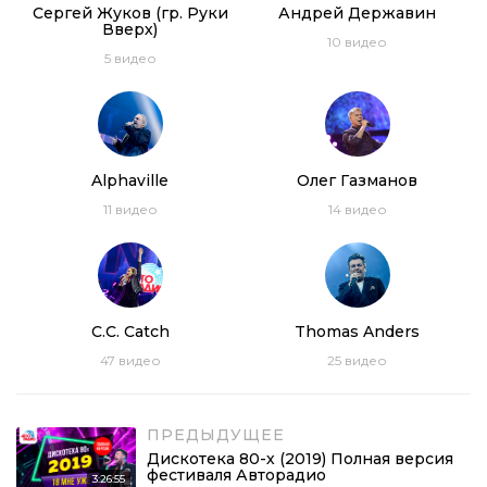
Сергей Жуков (гр. Руки
Андрей Державин
Вверх)
10
видео
5
видео
Alphaville
Олег Газманов
11
видео
14
видео
C.C. Catch
Thomas Anders
47
видео
25
видео
ПРЕДЫДУЩЕЕ
Дискотека 80-х (2019) Полная версия
фестиваля Авторадио
3:26:55