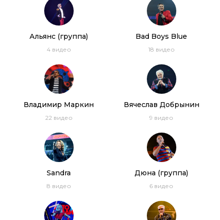
Дискотека 80-х (2007) Фестиваль Авторадио
(DVDRip)
03:54:11
Альянс (группа)
Bad Boys Blue
Thomas Anders, C.C. Catch, Lian Ross, Ottawan.
Дискотека 80-х 2014 год
4
видео
18
видео
Владимир Маркин
Вячеслав Добрынин
22
видео
9
видео
Sandra
Дюна (группа)
8
видео
6
видео