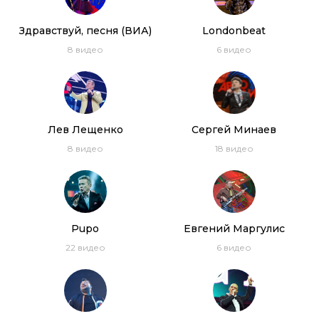
Здравствуй, песня (ВИА)
Londonbeat
8
видео
6
видео
Лев Лещенко
Сергей Минаев
8
видео
18
видео
Pupo
Евгений Маргулис
22
видео
6
видео