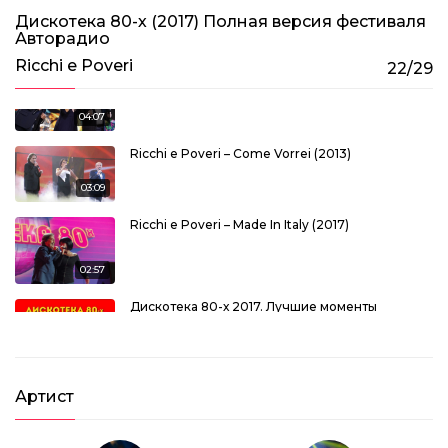
Лучшие медляки 80-х: Demis Roussos, Savage,
Black, Al Bano, Chris De Burgh
Дискотека 80-х (2017) Полная версия фестиваля
01:16:47
Авторадио
Ricchi e Poveri
22/29
Ricchi e Poveri – Mamma Maria (2010)
04:07
Ricchi e Poveri – Come Vorrei (2013)
03:09
Ricchi e Poveri – Made In Italy (2017)
02:57
Дискотека 80-х 2017. Лучшие моменты
фестиваля Авторадио
1:25:16
Артист