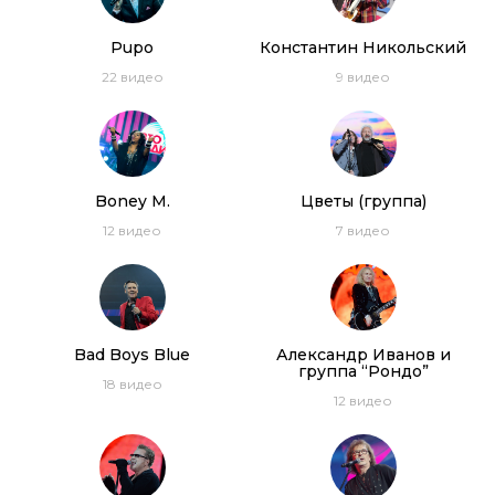
TOP HITS OF THE DISCO 80’s: UB40, Alphaville,
Pupo
Константин Никольский
Smokie, Dschinghis Khan, Londonbeat, Joy
22
видео
9
видео
C.C. Catch, Bonnie Tyler, Samantha Fox, Pupo.
Дискотека 80-х 2017
Thomas Anders, C.C. Catch, Lian Ross, Ottawan.
Boney M.
Цветы (группа)
Дискотека 80-х 2014 год
12
видео
7
видео
Bad Boys Blue
Александр Иванов и
группа “Рондо”
18
видео
12
видео