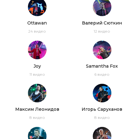
Ottawan
Валерий Сюткин
24
видео
12
видео
Дискотека 80-х (2017) Полная версия фестиваля
Авторадио
3:31:45
Дискотека 80-х 2007. Лучшие моменты
фестиваля Авторадио
Joy
Samantha Fox
1:39:37
11
видео
6
видео
Дискотека 80-х 2014. Лучшие моменты
фестиваля Авторадио
1:33:50
Дискотека 80-х 2013. Лучшие моменты
фестиваля Авторадио
Максим Леонидов
Игорь Саруханов
1:17:25
8
видео
8
видео
Дискотека 80-х (2007) Фестиваль Авторадио
(DVDRip)
03:54:11