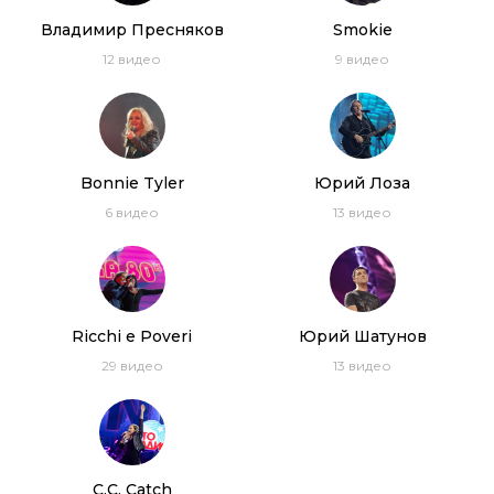
Владимир Пресняков
Smokie
12
видео
9
видео
Bonnie Tyler
Юрий Лоза
6
видео
13
видео
Ricchi e Poveri
Юрий Шатунов
29
видео
13
видео
C.C. Catch