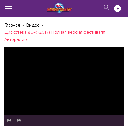
03:39
Ricchi e Poveri – Mamma Maria (2012)
02:59
Главная
»
Видео
»
Дискотека 80-х (2017) Полная версия фестиваля
Ricchi e Poveri – Sara Perche Ti Amo (2012)
Авторадио
03:32
Ricchi e Poveri – Se M’Innamoro (2017)
04:22
Ricchi e Poveri – Sara Perche Ti Amo (2015)
03:38
Ricchi e Poveri – Made in Italy (2015)
03:05