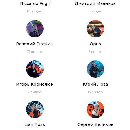
Riсcardo Fogli
Дмитрий Маликов
10
видео
11
видео
Валерий Сюткин
Opus
12
видео
6
видео
Игорь Корнелюк
Юрий Лоза
7
видео
13
видео
Lian Ross
Сергей Беликов