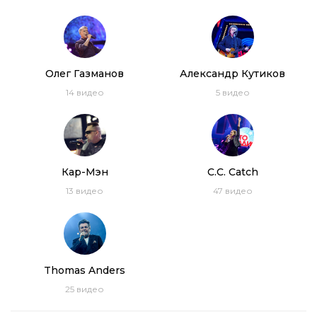
Олег Газманов
Александр Кутиков
14
видео
5
видео
Кар-Мэн
C.C. Catch
13
видео
47
видео
Thomas Anders
25
видео