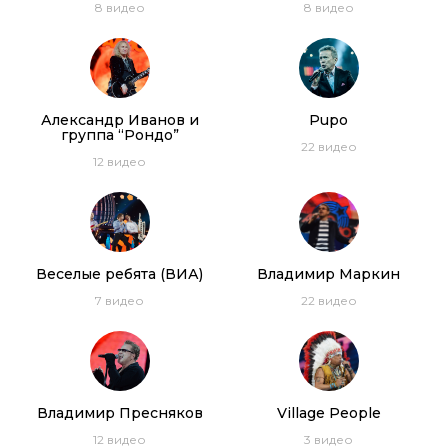
8
видео
8
видео
Александр Иванов и
Pupo
группа “Рондо”
22
видео
12
видео
Веселые ребята (ВИА)
Владимир Маркин
7
видео
22
видео
Владимир Пресняков
Village People
12
видео
3
видео