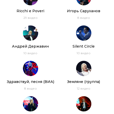
Ricchi e Poveri
Игорь Саруханов
29
видео
8
видео
Андрей Державин
Silent Circle
10
видео
10
видео
Здравствуй, песня (ВИА)
Земляне (группа)
8
видео
12
видео