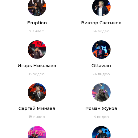
(DVDRip)
02:26:56
C.C. Catch, Bonnie Tyler, Samantha Fox, Pupo.
Eruption
Виктор Салтыков
Дискотека 80-х 2017
7
видео
14
видео
Thomas Anders, C.C. Catch, Lian Ross, Ottawan.
Дискотека 80-х 2014 год
Игорь Николаев
Ottawan
8
видео
24
видео
Сергей Минаев
Роман Жуков
18
видео
4
видео