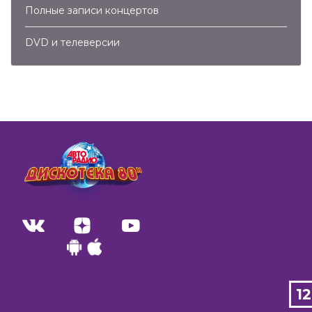
Полные записи концертов
DVD и телеверсии
1