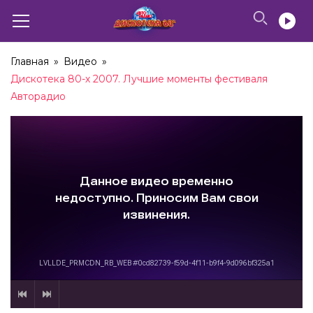
Главная
»
Видео
»
Дискотека 80-х 2007. Лучшие моменты фестиваля
Авторадио
Владимир Пресняков – Зурбаган (2006)
06:42
Владимир Пресняков – Стюардесса По Имени
Жанна (2017)
05:48
Александр Иванов и Владимир Пресняков – Я
Буду Помнить (2017)
05:37
Дискотека 80-х 2017. Лучшие моменты
фестиваля Авторадио