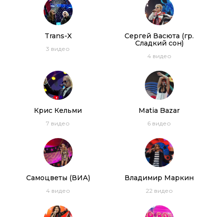
фестиваля Авторадио
1:33:50
Дискотека 80-х (2011) Фестиваль Авторадио
(Телеверсия)
Trans-X
Сергей Васюта (гр.
Сладкий сон)
3
видео
4
видео
Дискотека 80-х (2007) Фестиваль Авторадио
(DVDRip)
03:54:11
C.C. Catch, Bonnie Tyler, Samantha Fox, Pupo.
Дискотека 80-х 2017
Крис Кельми
Matia Bazar
7
видео
6
видео
Thomas Anders, C.C. Catch, Lian Ross, Ottawan.
Дискотека 80-х 2014 год
Самоцветы (ВИА)
Владимир Маркин
4
видео
22
видео