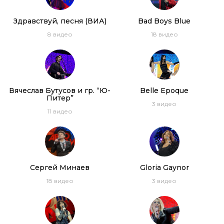
Здравствуй, песня (ВИА)
Bad Boys Blue
8
видео
18
видео
Вячеслав Бутусов и гр. “Ю-
Belle Epoque
Питер”
3
видео
11
видео
Сергей Минаев
Gloria Gaynor
18
видео
3
видео