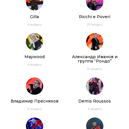
Gilla
Ricchi e Poveri
4
видео
29
видео
Maywood
Александр Иванов и
группа “Рондо”
4
видео
12
видео
Владимир Пресняков
Demis Roussos
12
видео
4
видео