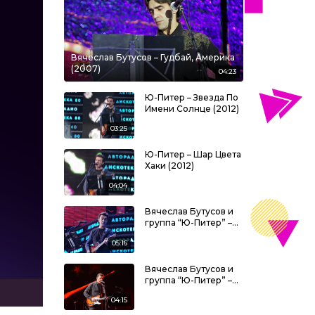
Вячеслав Бутусов – Гудбай, Америка
(2007)
04:23
Ю-Питер – Звезда По
Имени Солнце (2012)
03:25
Ю-Питер – Шар Цвета
Хаки (2012)
04:04
Вячеслав Бутусов и
группа “Ю-Питер” –
Скованные Одной
05:16
Цепью (2012)
Вячеслав Бутусов и
группа “Ю-Питер” –
Гудбай, Америка
04:15
(2015)