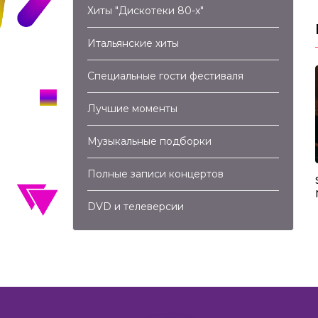
Хиты "Дискотеки 80-х"
Итальянские хиты
Специальные гости фестиваля
Лучшие моменты
Музыкальные подборки
3:01:59
04:41
Полные записи концертов
-х (2002)
Matia Bazar – Vacanze Romane
вторадио (Полная
(2012)
DVD и телеверсии