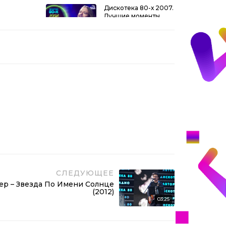
Дискотека 80-х 2007.
Лучшие моменты
фестиваля
1:39:37
Авторадио
Дискотека 80-х
(2007) Фестиваль
Авторадио (DVDRip)
03:54:11
Вячеслав Бутусов и
гр. “Ю-Питер” –
Скованные Одной
04:54
Цепью (2015)
Рок хиты Дискотеки
80-х!
1:55:38
СЛЕДУЮЩЕЕ
р – Звезда По Имени Солнце
(2012)
03:25